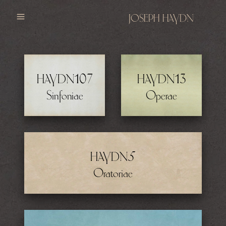
JOSEPH HAYDN
107
13
HAYDN
HAYDN
Sinfoniae
Operae
5
HAYDN
Oratoriae